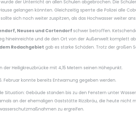
rde der Unterricht an allen Schulen abgebrochen. Die Schüler
 Hause gelangen könnten. Gleichzeitig sperrte die Polizei alle 
ollte sich noch weiter zuspitzen, als das Hochwasser weiter anst
hendorf, Neuses und Cortendorf
schwer betroffen. Ketschendo
eg hineinreichte und de den Ort von der Außenwelt komplett abs
 dem Rodachgebiet
gab es starke Schäden. Trotz der großen
n der Heiligkreuzbrücke mit 4,15 Metern seinen Höhepunkt.
 6. Februar konnte bereits Entwarnung gegeben werden.
de Situation: Gebäude standen bis zu den Fenstern unter Wasse
ls an der ehemaligen Gaststätte Rizzibräu, die heute nicht mehr
ochwasserschutzmaßnahmen zu ergreifen.