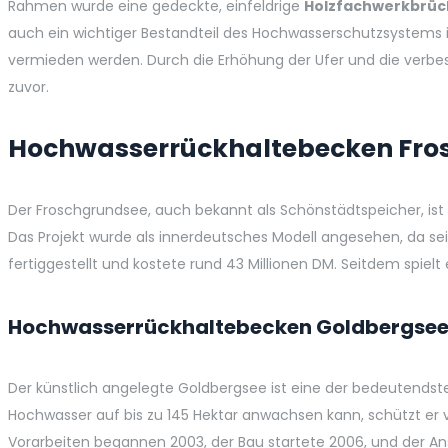
Rahmen wurde eine gedeckte, einfeldrige
Holzfachwerkbrüc
auch ein wichtiger Bestandteil des Hochwasserschutzsystems i
vermieden werden. Durch die Erhöhung der Ufer und die verbes
zuvor.
Hochwasserrückhaltebecken Fro
Der Froschgrundsee, auch bekannt als Schönstädtspeicher, is
Das Projekt wurde als innerdeutsches Modell angesehen, da s
fertiggestellt und kostete rund 43 Millionen DM. Seitdem spielt
Hochwasserrückhaltebecken Goldbergse
Der künstlich angelegte Goldbergsee ist eine der bedeutends
Hochwasser auf bis zu 145 Hektar anwachsen kann, schützt er 
Vorarbeiten begannen 2003, der Bau startete 2006, und der Ans