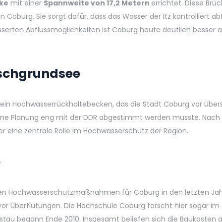
ke
mit einer
Spannweite von 17,2 Metern
errichtet. Diese Brü
n Coburg. Sie sorgt dafür, dass das Wasser der Itz kontrollier
serten Abflussmöglichkeiten ist Coburg heute deutlich besser a
schgrundsee
t ein Hochwasserrückhaltebecken, das die Stadt Coburg vor Übe
eine Planung eng mit der DDR abgestimmt werden musste. Nach 
 er eine zentrale Rolle im Hochwasserschutz der Region.
e
ten Hochwasserschutzmaßnahmen für Coburg in den letzten Jahrz
vor Überflutungen. Die Hochschule Coburg forscht hier sogar im
tau begann Ende 2010. Insgesamt beliefen sich die Baukosten au