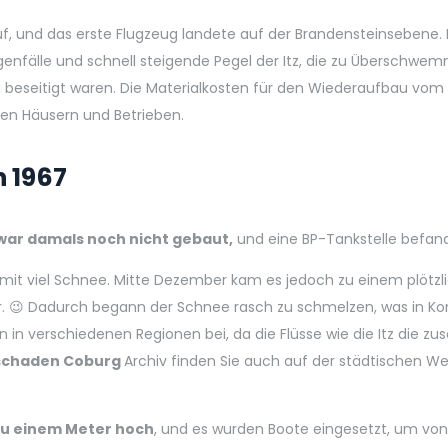
, und das erste Flugzeug landete auf der Brandensteinsebene. D
enfälle und schnell steigende Pegel der Itz, die zu Überschwemm
g beseitigt waren. Die Materialkosten für den Wiederaufbau vom
ren Häusern und Betrieben.
 1967
war damals noch nicht gebaut,
und eine BP-Tankstelle befand
mit viel Schnee. Mitte Dezember kam es jedoch zu einem plötzl
er. 😉 Dadurch begann der Schnee rasch zu schmelzen, was in 
in verschiedenen Regionen bei, da die Flüsse wie die Itz die z
schaden Coburg
Archiv finden Sie auch auf der städtischen We
zu einem Meter hoch
, und es wurden Boote eingesetzt, um von