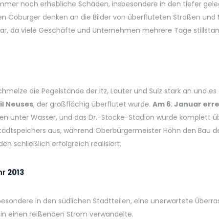
 immer noch erhebliche Schäden, insbesondere in den tiefer ge
enen Coburger denken an die Bilder von überfluteten Straßen un
ar, da viele Geschäfte und Unternehmen mehrere Tage stillstan
elze die Pegelstände der Itz, Lauter und Sulz stark an und es 
il Neuses
, der großflächig überflutet wurde.
Am 6. Januar erre
den unter Wasser, und das Dr.-Stocke-Stadion wurde komplett 
tädtspeichers aus, während Oberbürgermeister Höhn den Bau des
en schließlich erfolgreich realisiert.
hr
2013
dere in den südlichen Stadtteilen, eine unerwartete Überraschu
it in einen reißenden Strom verwandelte.