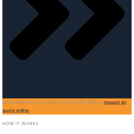
VIEW MORE TEAM
We’re here for you. Call us at 1-234-567-8910 or
request an
quote online.
HOW IT WORKS