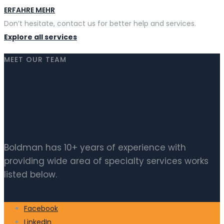
ERFAHRE MEHR
Don’t hesitate, contact us for better help and services.
Explore all services
MEET OUR TEAM
A professional Our
Team
Boldman has 10+ years of experience with
providing wide area of specialty services works
listed below.
Facebook
LinkedIn